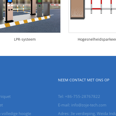
LPR-systeem
Hogesnelheidsparkeer
NEEM CONTACT MET ONS OP
niquet
Tel: +86-755-28767822
et
E-mail: info@zoje-tech.com
 volledige hoogte
Adres: 3e verdieping, Weida Indu