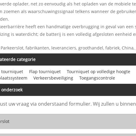
erde oplader, net zo eenvoudig als het opladen van de mobiele tele
n zoemen als waarschuwingssignaal telkens wanneer de gebruiker 
aden.
eerbarrière heeft een handmatige overbrugging in geval van een s
zing is waterdicht; de batterij is een volledig afgesloten eenheid
 Parkeerslot, fabrikanten, leveranciers, groothandel, fabriek, China, 
ateerde categorie
 tourniquet
Flap tourniquet
Tourniquet op volledige hoogte
plaatssysteem
Verkeersbeveiliging
Toegangscontrole
r onderzoek
rust uw vraag via onderstaand formulier. Wij zullen u binn