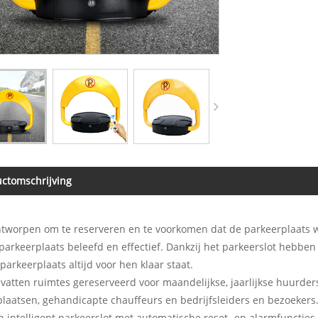
ctomschrijving
ontworpen om te reserveren en te voorkomen dat de parkeerplaats
parkeerplaats beleefd en effectief. Dankzij het parkeerslot hebb
parkeerplaats altijd voor hen klaar staat.
atten ruimtes gereserveerd voor maandelijkse, jaarlijkse huurde
laatsen, gehandicapte chauffeurs en bedrijfsleiders en bezoekers
en intelligent parkeerslot met automatische reset- en alarmfunctie