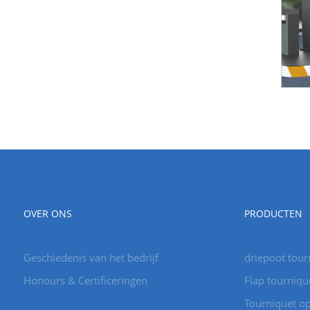
OVER ONS
PRODUCTEN
Geschiedenis van het bedrijf
driepoot tour
Honours & Certificeringen
Flap tourniqu
Tourniquet op