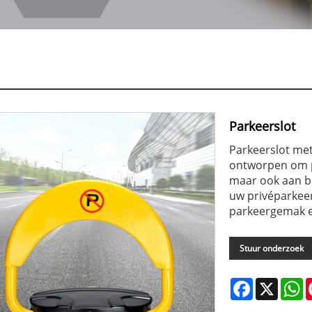
Parkeerslot
Parkeerslot met
ontworpen om p
maar ook aan b
uw privéparkeer
parkeergemak en
Stuur onderzoek
Facebook
X
W