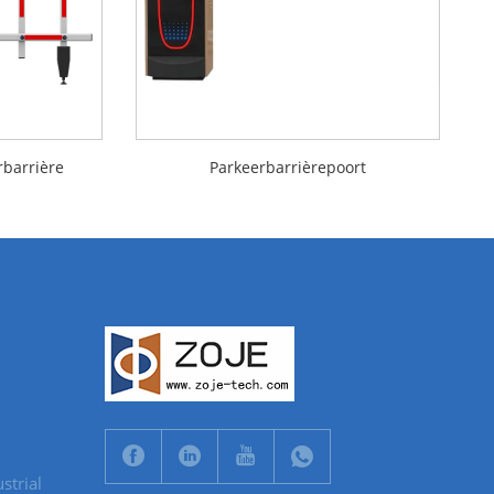
barrière
Parkeerbarrièrepoort
strial