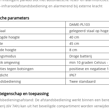
-infraroodafstandsbediening en alarmerend bij externe kracht
sche parameters
l
DAME-PL103
iaal
gelegeerd staal op hog
ogde hoogte
40 cm
te
45 cm
nde hoogte
8 cm
ingsmodus
Droge batterij
ik omgeving
min 10 graden Celsius - 
aties tegen botsingen
positieve en negatieve 1
dicht
IP67
ndsbediening
Twee standaard
teigenschap en toepassing
dsbedieningsafstand: De afstandsbediening werkt binnen een ber
erij (6V 7Ah) kan uit het beveiligde compartiment worden verwijde