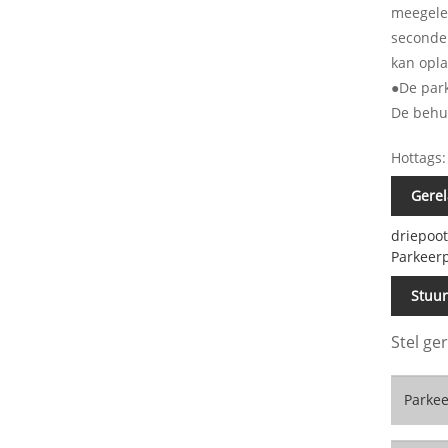
meegelev
seconde
kan opl
●De park
De behui
Hottags:
Gerel
driepoot
Parkeer
Stuu
Stel ge