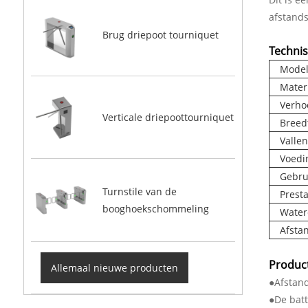
afstands
Brug driepoot tourniquet
Techni
Mode
Mater
Verho
Verticale driepoottourniquet
Breed
Valle
Voed
Gebru
Turnstile van de
Prest
booghoekschommeling
Water
Afsta
Produc
Allemaal nieuwe producten
●Afstan
●De batt