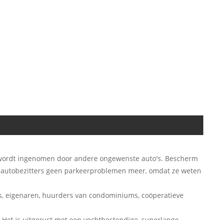
 wordt ingenomen door andere ongewenste auto's. Bescherm
en autobezitters geen parkeerproblemen meer, omdat ze weten
rs, eigenaren, huurders van condominiums, coöperatieve
.
s. Het is uitgerust met een vochtbestendige, superlange