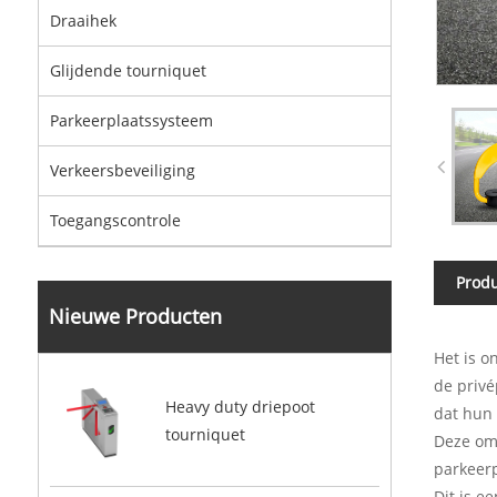
Draaihek
Glijdende tourniquet
Parkeerplaatssysteem
Verkeersbeveiliging
Toegangscontrole
Produ
Nieuwe Producten
Het is 
de privé
Heavy duty driepoot
dat hun 
tourniquet
Deze omv
parkeerp
Dit is e