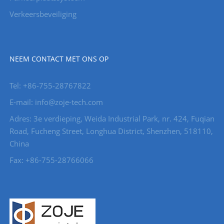
Verkeersbeveiliging
NEEM CONTACT MET ONS OP
Tel: +86-755-28767822
E-mail: info@zoje-tech.com
Adres: 3e verdieping, Weida Industrial Park, nr. 424, Fuqian
Road, Fucheng Street, Longhua District, Shenzhen, 518110,
China
Fax: +86-755-28766066