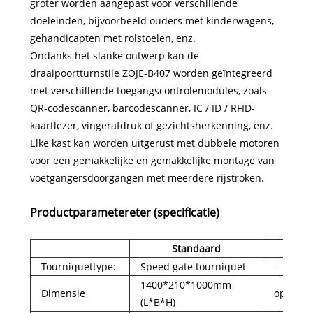
groter worden aangepast voor verschillende
doeleinden, bijvoorbeeld ouders met kinderwagens,
gehandicapten met rolstoelen, enz.
Ondanks het slanke ontwerp kan de
draaipoortturnstile ZOJE-B407 worden geïntegreerd
met verschillende toegangscontrolemodules, zoals
QR-codescanner, barcodescanner, IC / ID / RFID-
kaartlezer, vingerafdruk of gezichtsherkenning, enz.
Elke kast kan worden uitgerust met dubbele motoren
voor een gemakkelijke en gemakkelijke montage van
voetgangersdoorgangen met meerdere rijstroken.
Productparameter
eter (specificatie)
Standaard
Op
Tourniquettype:
Speed ​​gate tourniquet
-
1400*210*1000mm
Dimensie
op maat
(L*B*H)