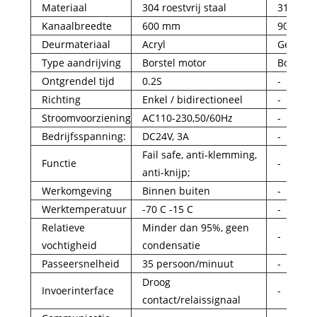
Materiaal
304 roestvrij staal
316 roest
Kanaalbreedte
600 mm
900mm 
Deurmateriaal
Acryl
Gehard 
Type aandrijving
Borstel motor
Borstell
Ontgrendel tijd
0.2S
-
Richting
Enkel / bidirectioneel
-
Stroomvoorziening
AC110-230,50/60Hz
-
Bedrijfsspanning:
DC24V, 3A
-
Fail safe, anti-klemming,
Functie
-
anti-knijp;
Werkomgeving
Binnen buiten
-
Werktemperatuur
-70 C -15 C
-
Relatieve
Minder dan 95%, geen
-
vochtigheid
condensatie
Passeersnelheid
35 persoon/minuut
-
Droog
Invoerinterface
-
contact/relaissignaal