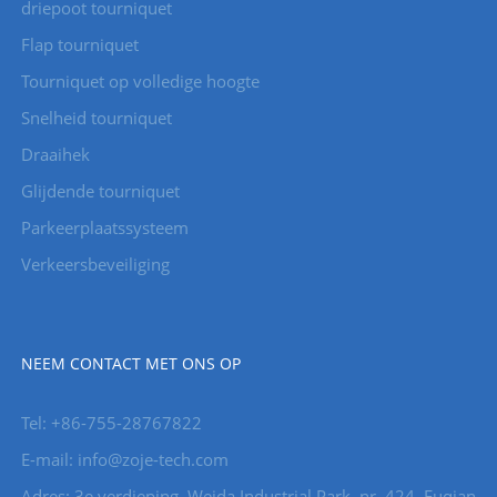
driepoot tourniquet
Flap tourniquet
Tourniquet op volledige hoogte
Snelheid tourniquet
Draaihek
Glijdende tourniquet
Parkeerplaatssysteem
Verkeersbeveiliging
NEEM CONTACT MET ONS OP
Tel: +86-755-28767822
E-mail: info@zoje-tech.com
Adres: 3e verdieping, Weida Industrial Park, nr. 424, Fuqian