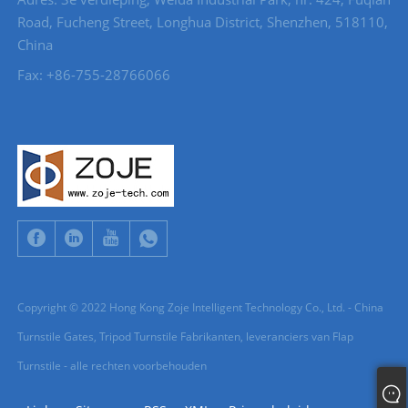
Road, Fucheng Street, Longhua District, Shenzhen, 518110,
China
Fax: +86-755-28766066
Copyright © 2022 Hong Kong Zoje Intelligent Technology Co., Ltd. - China
Turnstile Gates, Tripod Turnstile Fabrikanten, leveranciers van Flap
Turnstile - alle rechten voorbehouden