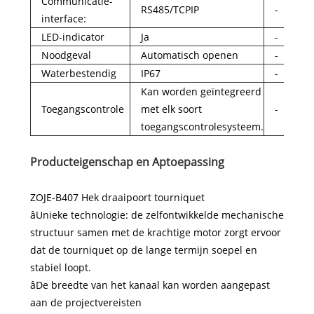
Communicatie-
RS485/TCPIP
-
interface:
LED-indicator
Ja
-
Noodgeval
Automatisch openen
-
Waterbestendig
IP67
-
Kan worden geïntegreerd
Toegangscontrole
met elk soort
-
toegangscontrolesysteem.
Producteigenschap en Ap
toepassing
ZOJE-B407 Hek draaipoort tourniquet
âUnieke technologie: de zelfontwikkelde mechanische
structuur samen met de krachtige motor zorgt ervoor
dat de tourniquet op de lange termijn soepel en
stabiel loopt.
âDe breedte van het kanaal kan worden aangepast
aan de projectvereisten